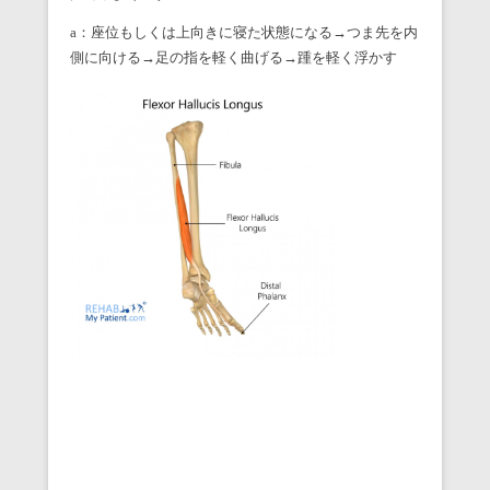
a：座位もしくは上向きに寝た状態になる→つま先を内
側に向ける→足の指を軽く曲げる→踵を軽く浮かす