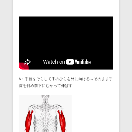
b：手首をそらして手のひらを外に向ける→そのまま手
首を斜め前下にむかって伸ばす