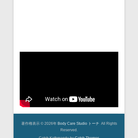
著作権表示 © 2026年
Body Care Studio トーチ
All Rights
Reserved.
Catch Kathmandu by
Catch Themes