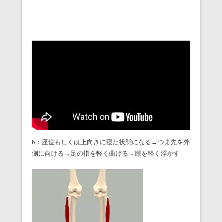
b：座位もしくは上向きに寝た状態になる→つま先を外
側に向ける→足の指を軽く曲げる→踵を軽く浮かす